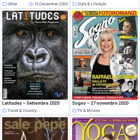
Other
15 December 2020
Style & Lifestyle
15 December 2020
IT
IT
Latitudes – Settembre 2020
Sogno – 27 novembre 2020
Travel & Country
TV & Movies
15 December 2020
15 December 2020