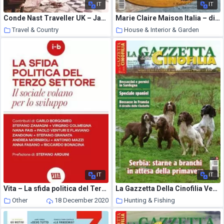
IT
IT
Conde Nast Traveller UK – January 2021
Marie Claire Maison Italia – dicembre 2020
Travel & Country
House & Interior & Garden
18 December 2020
18 December 2020
IT
IT
Vita – La sfida politica del Terzo settore – Luglio 2020
La Gazzetta Della Cinofilia Venatoria – Marzo 2018
Other
18 December 2020
Hunting & Fishing
18 December 2020