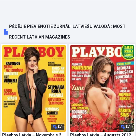
PĒDĒJIE PIEVIENOTIE ŽURNĀLI LATVIEŠU VALODĀ : MOST
RECENT LATVIAN MAGAZINES
LV
LV
Playboy Latvia – Novembris 2012
Playboy Latvia – Augusts 2012