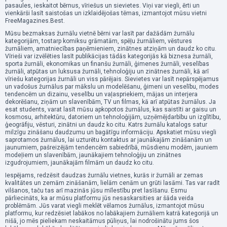
pasaules, ieskaitot bērnus, vīriešus un sievietes. Viņi var viegli, ērti un
vienkārši lasīt saistošas ​​un izklaidējošas tēmas, izmantojot mūsu vietni
FreeMagazines.Best.
Mūsu bezmaksas žurnālu vietnē bērni var lasīt par dažādām žurnālu
kategorijām, tostarp komiksu grāmatām, spēļu žurnāliem, vēstures
žurnāliem, amatniecības paņēmieniem, zinātnes atziņām un daudz ko citu.
Vīrieši var izvēlēties lasīt publikācijas tādās kategorijās kā biznesa žurnāli,
sporta žurnāli, ekonomikas un finanšu žurnāli, ģimenes žurnāli, veselības
žurnāli, atpūtas un luksusa žurnāli, tehnoloģiju un zinātnes žurnāli, kā arī
vīriešu kategorijas žurnāli un viss pārējais. Sievietes var lasīt nepārspējamus
un vadošus žurnālus par mākslu un modelēšanu, ģimeni un veselību, modes
tendencēm un dizainu, veselību un vaļaspriekiem, mājas un interjera
dekorēšanu, ziņām un slavenībām, TV un filmas, kā arī atpūtas žurnālus. Ja
esat students, varat lasīt mūsu apkopotos žurnālus, kas saistīti ar gaisu un
kosmosu, arhitektūru, datoriem un tehnoloģijām, uzņēmējdarbību un izglītību,
ģeogrāfiju, vēsturi, zinātni un daudz ko citu. Katrs žurnālu katalogs satur
milzīgu zināšanu daudzumu un bagātīgu informāciju. Apskatiet mūsu viegli
saprotamos žurnālus, lai uzturētu kontaktus ar jaunākajām zināšanām un
jaunumiem, pašreizējām tendencēm sabiedrībā, mūsdienu modēm, jauniem
modeļiem un slavenībām, jaunākajiem tehnoloģiju un zinātnes
izgudrojumiem, jaunākajām filmām un daudz ko citu.
Iespējams, redzēsit daudzas žurnālu vietnes, kurās ir žurnāli ar zemas
kvalitātes un zemām zināšanām, lielām cenām un grūti lasāmi. Tas var radīt
vilšanos, taču tas arī mazinās jūsu mīlestību pret lasīšanu. Esmu
pārliecināts, ka ar mūsu platformu jūs nesaskarsities ar šāda veida
problēmām. Jūs varat viegli meklēt vēlamos žurnālus, izmantojot mūsu
platformu, kur redzēsiet labākos no labākajiem žurnāliem katrā kategorijā un
nišā, jo mēs pieliekam neskaitāmus pūliņus, lai nodrošinātu jums šos