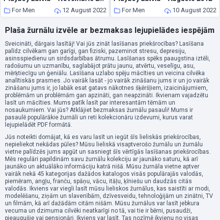
For Men
12 August 2022
For Men
10 August 2022
Plaša žurnālu izvēle ar bezmaksas lejupielādes iespējām
Sveicināti, dārgais lasītāj! Vai jūs zināt lasīšanas priekšrocības? Lasīšana
palīdz cilvēkam gan garīgi, gan fiziski, pazeminot stresu, depresiju,
asinsspiedienu un sirdsdarbības ātrumu. Lasīšanas spēks paaugstina iztēli,
radošumu un uzmanību, saglabājot prātu jaunu, atvērtu, veselīgu, asu,
mērķtiecīgu un ģeniālu. Lasīšana uzlabo spēju mācīties un veicina cilvēka
analītiskās prasmes. Jo vairāk lasāt - jo vairāk zināšanu jums ir un jo vairāk
zināšanu jums ir, jo labāk esat gatavs nākotnes šķēršļiem, izaicinājumiem,
problēmām un problēmām gan apzināti, gan neapzināti. Ikvienam vajadzētu
lasīt un mācīties. Mums patīk lasīt par interesantām tēmām un
nosaukumiem. Vai jūs? Atklājiet bezmaksas žurnālu pasauli! Mums ir
pasaulē populārākie žurnāli un reti kolekcionāru izdevumi, kurus varat
lejupielādēt PDF formātā.
Jūs noteikti domājat, kā es varu lasīt un iegūt šīs lieliskās priekšrocības,
nepieliekot nekādas pūles? Mūsu lieliskā visaptverošo žurnālu un žurnālu
vietne palīdzēs jums apgūt un sasniegt šīs vērtīgās lasīšanas priekšrocības.
Mēs regulāri papildinām savu žurnālu kolekciju ar jaunāko saturu, kā arī
jaunāko un aktuālāko informāciju katrā nišā. Mūsu žurnāla vietne aptver
vairāk nekā 45 kategorijas dažādos katalogos visās populārajās valodās,
piemēram, angļu, franču, spāņu, vācu, itāļu, ķīniešu un daudzās citās
valodās. Ikviens var viegli lasīt mūsu lieliskos žurnālus, kas saistīti ar modi,
modelēšanu, ziņām un slavenībām, dzīvesveidu, tehnoloģijām un zinātni, TV
un filmām, kā arī dažādām citām nišām. Mūsu žurnālus var lasīt jebkura
vecuma un dzimuma cilvēki neatkarīgi no tā, vai tie ir bērni, pusaudži,
pieaugušie vai pensionāri. Ikviens var lasīt. Tas nozīmē ikvienu no visas