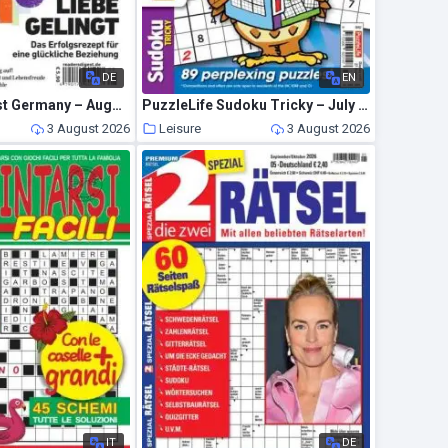
DE
EN
Reader’s Digest Germany – August 2026
PuzzleLife Sudoku Tricky – July 2026
3 August 2026
Leisure
3 August 2026
IT
DE