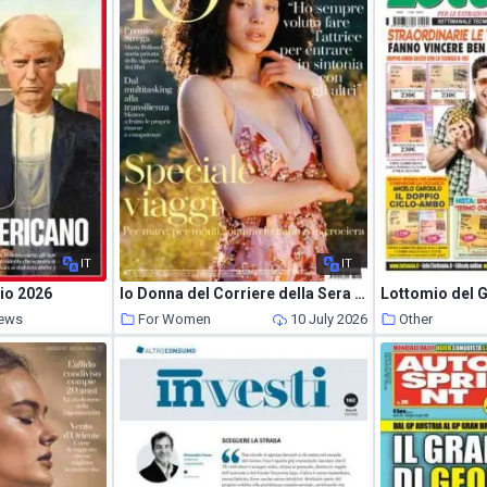
IT
IT
lio 2026
Io Donna del Corriere della Sera – 27 Giugno 2026
News
For Women
10 July 2026
Other
10 July 2026