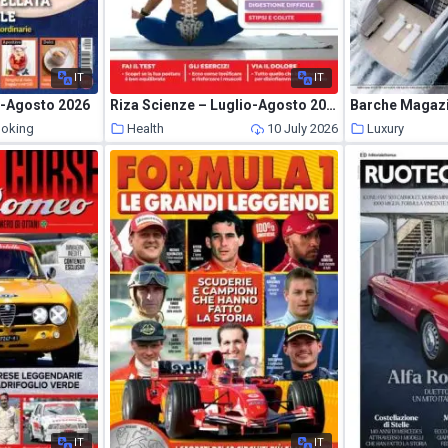
IT
IT
o-Agosto 2026
Riza Scienze – Luglio-Agosto 2026
ooking
Health
10 July 2026
Luxury
10 July 2026
IT
IT