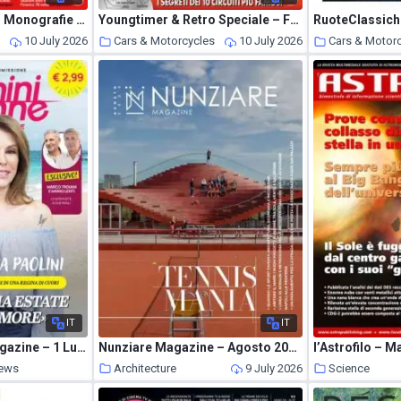
Youngtimer & Retro Monografie – Alfa Romeo – Luglio-Agosto 2025
Youngtimer & Retro Speciale – Formula 1 Le Grandi Leggende – Aprile-Maggio 2025
RuoteClassich
s
10 July 2026
Cars & Motorcycles
10 July 2026
Cars & Motor
IT
IT
Uomini e Donne Magazine – 1 Luglio 2026
Nunziare Magazine – Agosto 2026
l’Astrofilo – 
News
Architecture
9 July 2026
Science
9 July 2026